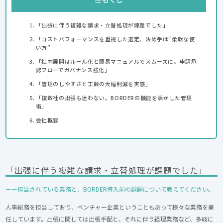
「出張に伴う複雑な請求・立替処理が課題でした」
「コストパフォーマンスを重視した選定、決め手は“柔軟な使
い方”」
「社内展開はルール化と簡易マニュアルでスムーズに。申請承
認フローでガバナンス強化」
「管理のしやすさと工数の大幅削減を実感」
「複数社の出張も迷わない。BORDERの機能を活かした管理
術」
会社概要
「出張に伴う複雑な請求・立替処理が課題でした」
ーー担当されている業務と、BORDER導入前の課題について教えてください。
人事総務を担当しており、ベンチャー企業ということもあって様々な業務を兼
任しています。出張に関しては出張手配と、それに伴う経理業務など、多岐に