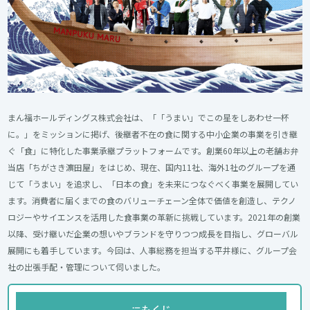
まん福ホールディングス株式会社は、「「うまい」でこの星をしあわせ一杯
に。」をミッションに掲げ、後継者不在の食に関する中小企業の事業を引き継
ぐ「食」に特化した事業承継プラットフォームです。創業60年以上の老舗お弁
当店「ちがさき濵田屋」をはじめ、現在、国内11社、海外1社のグループを通
じて「うまい」を追求し、「日本の食」を未来につなぐべく事業を展開してい
ます。消費者に届くまでの食のバリューチェーン全体で価値を創造し、テクノ
ロジーやサイエンスを活用した食事業の革新に挑戦しています。2021年の創業
以降、受け継いだ企業の想いやブランドを守りつつ成長を目指し、グローバル
展開にも着手しています。今回は、人事総務を担当する平井様に、グループ会
社の出張手配・管理について伺いました。
もくじ