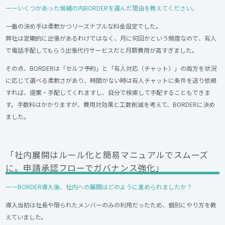
ーーいくつかあった候補の内BORDERを選んだ理由を教えてください。
一番の決め手は柔軟かつリーズナブルな料金設定でした。
弊社は定期的に出張があるわけではなく、月に何回かという頻度なので、有人
で電話手配してもらう出張代行サービスだと月額費用が高すぎました。
その点、BORDERは「セルフ予約」と「有人対応（チャット）」の両方を状況
に応じて選べる柔軟さがあり、時間がない時は有人チャットに条件を送り依頼
すれば、提案・手配してくれますし、自分で検索して手配することもできま
す。手数料はかかりますが、費用対効果と工数削減を考えて、BORDERに決め
ました。
「社内展開はルール化と簡易マニュアルでスムーズ
に。申請承認フローでガバナンス強化」
ーーBORDER導入後、社内への展開はどのように進められましたか？
導入当初は社長や限られたメンバーのみの利用だったため、個別にやり方を教
えていました。