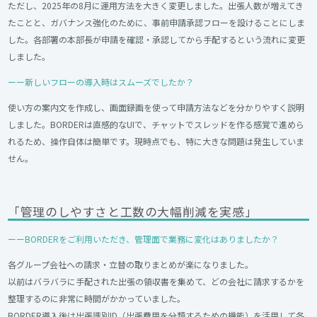
ただし、2025年の8月に運用方法を大きく変更しました。出張人数が増えてき
たことと、ガバナンス強化のために、事前申請承認フローを設けることにしま
した。各部署の本部長が申請を確認・承認してから手配するという流れに変更
しました。
ーー新しいフローの導入時はスムーズでしたか？
使い方の案内文を作成し、画面録画を使って申請方法などを分かりやすく説明
しました。BORDERは直感的なUIで、チャットでスレッドを作る感覚で進めら
れるため、操作自体は簡単です。現時点でも、特に大きな問題は発生していま
せん。
「管理のしやすさと工数の大幅削減を実感」
ーーBORDERをご利用いただき、管理面で業務に変化はありましたか？
各グループ会社への請求・立替の取りまとめが楽になりました。
以前はバラバラに手配された出張の領収書を集めて、どの会社に請求するかを
整理するのに非常に時間がかかっていました。
BORDER導入後は出張識別ID（出張費用を分類するための機能）を活用して各