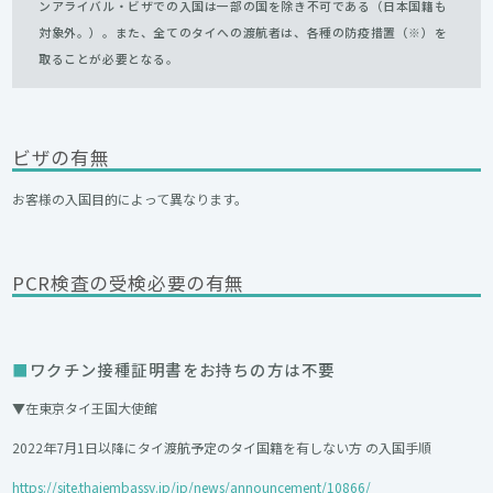
ンアライバル・ビザでの入国は一部の国を除き不可である（日本国籍も
対象外。）。また、全てのタイへの渡航者は、各種の防疫措置（※）を
取ることが必要となる。
ビザの有無
お客様の入国目的によって異なります。
PCR検査の受検必要の有無
ワクチン接種証明書をお持ちの方は不要
▼在東京タイ王国大使館
2022年7月1日以降にタイ渡航予定のタイ国籍を有しない方 の入国手順
https://site.thaiembassy.jp/jp/news/announcement/10866/