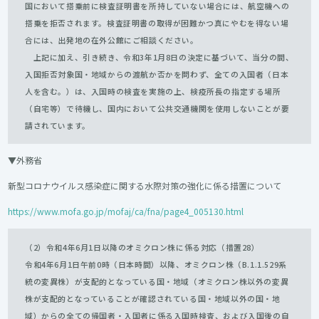
国において搭乗前に検査証明書を所持していない場合には、航空機への
搭乗を拒否されます。検査証明書の取得が困難かつ真にやむを得ない場
合には、出発地の在外公館にご相談ください。
上記に加え、引き続き、令和3年1月8日の決定に基づいて、当分の間、
入国拒否対象国・地域からの渡航か否かを問わず、全ての入国者（日本
人を含む。）は、入国時の検査を実施の上、検疫所長の指定する場所
（自宅等）で待機し、国内において公共交通機関を使用しないことが要
請されています。
▼外務省
新型コロナウイルス感染症に関する水際対策の強化に係る措置について
https://www.mofa.go.jp/mofaj/ca/fna/page4_005130.html
（2）令和4年6月1日以降のオミクロン株に係る対応（措置28）
令和4年6月1日午前0時（日本時間）以降、オミクロン株（B.1.1.529系
統の変異株）が支配的となっている国・地域（オミクロン株以外の変異
株が支配的となっていることが確認されている国・地域以外の国・地
域）からの全ての帰国者・入国者に係る入国時検査、および入国後の自