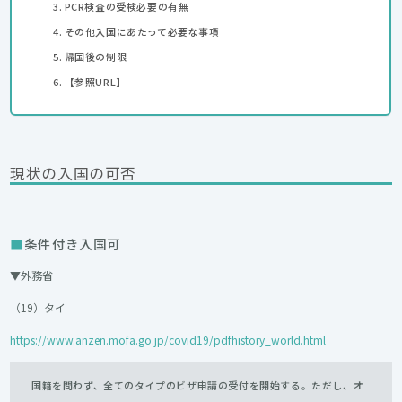
PCR検査の受検必要の有無
その他入国にあたって必要な事項
帰国後の制限
【参照URL】
現状の入国の可否
条件付き入国可
▼外務省
（19）タイ
https://www.anzen.mofa.go.jp/covid19/pdfhistory_world.html
国籍を問わず、全てのタイプのビザ申請の受付を開始する。ただし、オ