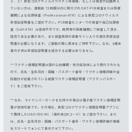
２．２）新型コロナウィルスワクチン未接種、もしくは規定の回数終え
ていない方は、渡航前 72 時間以内に発行されたRT-PCR検査または医療
機関による抗原検査（Professional-ATK）による新型コロナウィルス
非感染証明書をご提示下さい。PCR検査センターでの検査や自己抗原検
査（Self-ATK）は使用不可です。病院等の医療機関にて検査して頂き、
陰性である必要があり、また検査医師の直筆サイン入りの英文非感染証
明書が必要になります。ご渡航の際に原本をご持参下さい。なお、6歳未
満の子供は非感染証明書を提示する必要はありません。
** ワクチン接種証明書は国の公的機関・地方自治体により発行されたも
ので、氏名・生年月日・国籍・パスポート番号・ワクチン接種詳細の全
回数分が記載されている紙版ワクチン接種証明書（ワクチンパスポー
ト）をご使用下さい。
** なお、マイナンバーカードをお持ちの場合は電子版ワクチン接種証明
書が使用可能です。その場合、新型コロナワクチン接種証明書アプリに
て取得したICAO VDS-NC （海外用QRコード）をご提示下さい。また
は、氏名・生年月日・国籍・パスポート番号・ワクチン接種詳細の情報
をスマートフォンにて表示させて下さい。