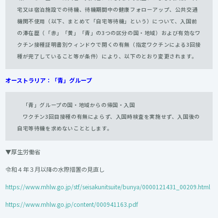
宅又は宿泊施設での待機、待機期間中の健康フォローアップ、公共交通
機関不使用（以下、まとめて「自宅等待機」という）について、入国前
の滞在歴（「赤」「黄」「青」の3つの区分の国・地域）および有効なワ
クチン接種証明書別ウィンドウで開くの有無（指定ワクチンによる3回接
種が完了していること等が条件）により、以下のとおり変更されます。
オーストラリア：「青」グループ
「青」グループの国・地域からの帰国・入国
ワクチン3回目接種の有無によらず、入国時検査を実施せず、入国後の
自宅等待機を求めないこととします。
▼厚生労働省
令和４年３月以降の水際措置の見直し
https://www.mhlw.go.jp/stf/seisakunitsuite/bunya/0000121431_00209.html
https://www.mhlw.go.jp/content/000941163.pdf