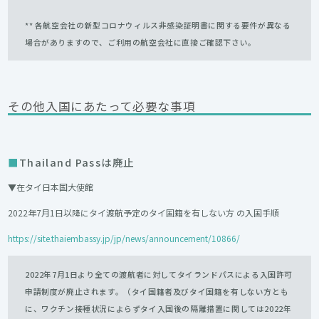
** 各航空会社の新型コロナウィルス非感染証明書に関する要件が異なる
場合がありますので、ご利用の航空会社に直接ご確認下さい。
その他入国にあたって必要な事項
Thailand Passは廃止
▼在タイ日本国大使館
2022年7月1日以降にタイ渡航予定のタイ国籍を有しない方 の入国手順
https://site.thaiembassy.jp/jp/news/announcement/10866/
2022年7月1日より全ての渡航者に対してタイランドパスによる入国許可
申請制度が廃止されます。（タイ国籍者及びタイ国籍を有しない方とも
に、ワクチン接種状況によらずタイ入国後の隔離措置に関しては2022年