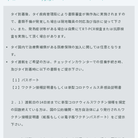
タイ到着後、タイ疾病管理局により書類審査が無作為に実施されますの
で、書類不備が発覚した場合は現地職員の対応及び指示に従って下さ
い。また、発熱症状等がある場合は自費にてRT-PCR検査または抗原検
査を実施して頂く場合があります。
タイ国内で治療費補償がある医療保険の加入に関しては任意となりま
す。
タイ渡航をご希望の方は、チェックインカウンターでの搭乗手続き時、
及びタイ到着時に以下の書類をご提示下さい。
【１】パスポート
【２】ワクチン接種証明書もしくは新型コロナウィルス非感染証明書
２．１）渡航日の14日前までに新型コロナウィルスワクチン接種を規定
の回数終えている方は、国の公的機関・地方自治体により発行されたワ
クチン接種証明書（紙版もしくは電子版ワクチンパスポート）をご提示
下さい。