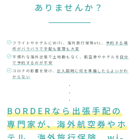
ありませんか？
フライトやホテルにWiFi、海外旅行保険etc、
予約する場
所がバラバラで手配も管理も大変
不慣れな海外出張で土地勘もなく、航空券やホテルを
自分
で予約するのが不安
コロナの影響を受け、
出入国時に何を準備したらよいかわ
からない
・
・
・
BORDERなら出張手配の
専門家が、海外航空券やホ
テル、海外旅行保険、wi-